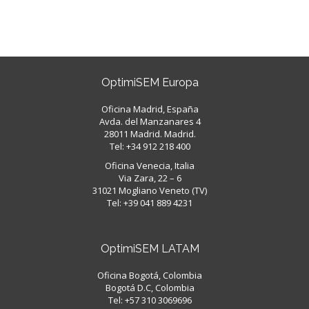
20 octubre, 2022
/
0 Comentarios
OptimiSEM Europa
Oficina Madrid, España
Avda. del Manzanares 4
28011 Madrid. Madrid.
Tel: +34 912 218 400
Oficina Venecia, Italia
Via Zara, 22 – 6
31021 Mogliano Veneto (TV)
Tel: +39 041 889 4231
OptimiSEM LATAM
Oficina Bogotá, Colombia
Bogotá D.C, Colombia
Tel: +57 310 3069696