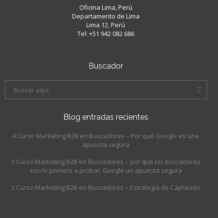
Oficina Lima, Perú
Departamento de Lima
Lima 12, Perú
Tel: +51 942 082 686
Buscador
Blog entradas recientes
4 Curso Marketing B2B en Buscadores – Por qué Google es una
apuesta segura
3 Curso Marketing B2B en Buscadores – por qué los buscadores
son lo primero a probar: Google un apuesta segura
2 Curso Marketing B2B en Buscadores – Estrategia de Captación